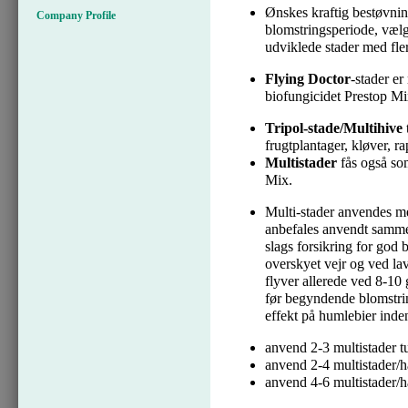
Ønskes kraftig bestøvning 
Company Profile
blomstringsperiode, væl
udviklede stader med fler
Flying Doctor
-stader er
biofungicidet Prestop M
Tripol-stade/Multihive
t
frugtplantager, kløver, ra
Multistader
fås også so
Mix.
Multi-stader anvendes me
anbefales anvendt samme
slags forsikring for god 
overskyet vejr og ved la
flyver allerede ved 8-10 
før begyndende blomstr
effekt på humlebier inde
anvend 2-3 multistader t
anvend 2-4 multistader/h
anvend 4-6 multistader/h