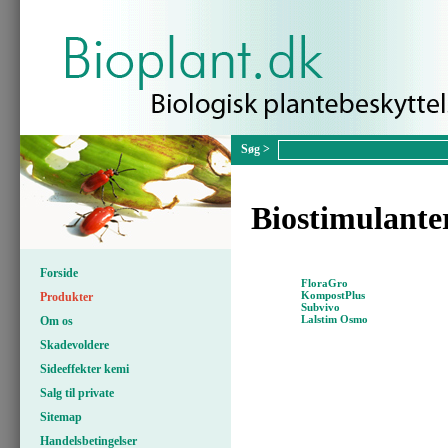
Biostimulante
Forside
FloraGro
KompostPlus
Produkter
Subvivo
Lalstim Osmo
Om os
Skadevoldere
Sideeffekter kemi
Salg til private
Sitemap
Handelsbetingelser