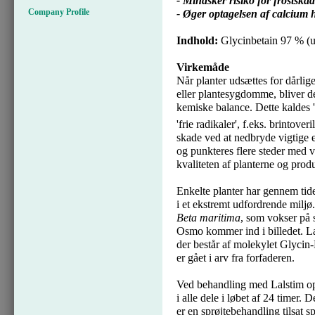
- Mindsker risiko for frostskad
Company Profile
- Øger optagelsen af calcium hv
Indhold:
Glycinbetain 97 % (u
Virkemåde
Når planter udsættes for dårlig
eller plantesygdomme, bliver de
kemiske balance. Dette kaldes '
'frie radikaler', f.eks. brintoveri
skade ved at nedbryde vigtige
og punkteres flere steder med va
kvaliteten af planterne og prod
Enkelte planter har gennem tide
i et ekstremt udfordrende miljø.
Beta maritima
, som vokser på s
Osmo kommer ind i billedet. Lal
der består af molekylet Glycin
er gået i arv fra forfaderen.
Ved behandling med Lalstim opt
i alle dele i løbet af 24 timer.
er en sprøjtebehandling tilsat s