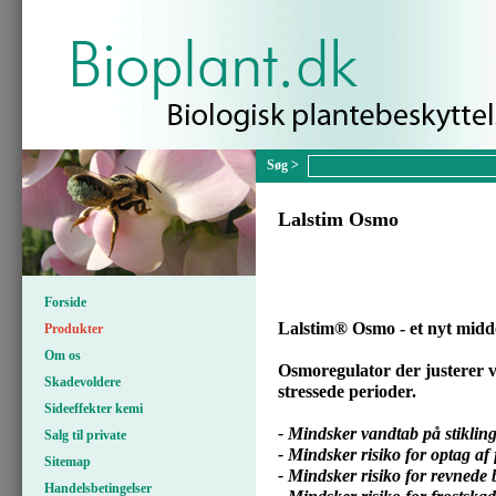
Lalstim Osmo
Forside
Lalstim® Osmo - et nyt midde
Produkter
Om os
Osmoregulator der justerer v
Skadevoldere
stressede perioder.
Sideeffekter kemi
- Mindsker vandtab på stikling
Salg til private
- Mindsker risiko for optag af 
Sitemap
- Mindsker risiko for revnede 
Handelsbetingelser