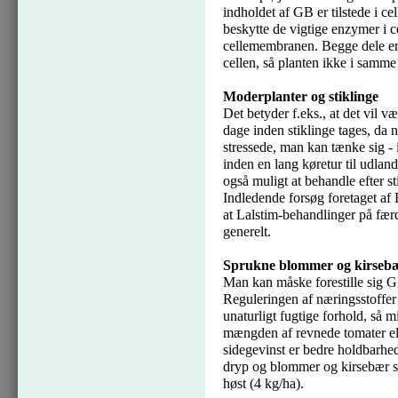
indholdet af GB er tilstede i cell
beskytte de vigtige enzymer i c
cellemembranen. Begge dele er 
cellen, så planten ikke i samme
Moderplanter og stiklinge
Det betyder f.eks., at det vil v
dage inden stiklinge tages, da 
stressede, man kan tænke sig - i
inden en lang køretur til udlande
også muligt at behandle efter s
Indledende forsøg foretaget af 
at Lalstim-behandlinger på færdi
generelt.
Sprukne blommer og kirseb
Man kan måske forestille sig 
Reguleringen af næringsstoffer 
unaturligt fugtige forhold, så 
mængden af revnede tomater ell
sidegevinst er bedre holdbarhed
dryp og blommer og kirsebær sk
høst (4 kg/ha).