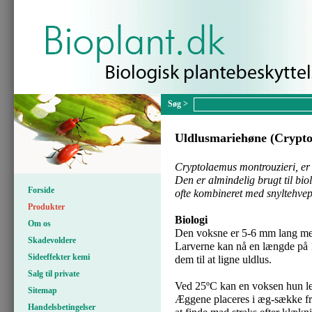
Uldlusmariehøne (Crypto
Cryptolaemus montrouzieri, er 
Den er almindelig brugt til bi
Forside
ofte kombineret med snyltehveps
Produkter
Biologi
Om os
Den voksne er 5-6 mm lang me
Skadevoldere
Larverne kan nå en længde på 
Sideeffekter kemi
dem til at ligne uldlus.
Salg til private
Ved 25ºC kan en voksen hun le
Sitemap
Æggene placeres i æg-sække fra
Handelsbetingelser