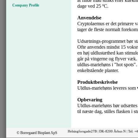
at finde mad straks efter klækn
Company Profile
dage ved 25 ºC.
Anvendelse
Cryptolaemus er det primære va
tager de fleste normalt forekom
Udsætnings-programmet bør star
Ofte anvendes mindst 15 voksn
en høj uldlustæthed kan stimu
går på vingerne og flyver væk.
uldlus-mariehøns i "hot spots".
enkeltstående planter.
Produktbeskrivelse
Uldlus-mariehøns leveres som
Opbevaring
Uldlus-mariehøns bør udsættes 
til næste dag, stilles flasken i
st
Helsingforsgade27B | DK-8200 Århus N | Tel: 
© Borregaard Bioplant ApS