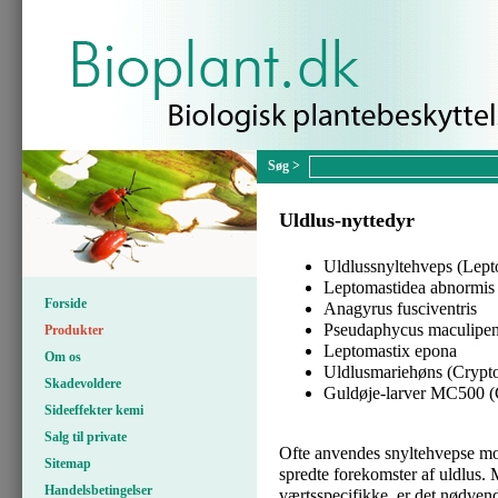
Uldlus-nyttedyr
Uldlussnyltehveps (Lepto
Leptomastidea abnormis
Forside
Anagyrus fusciventris
Pseudaphycus maculipen
Produkter
Leptomastix epona
Om os
Uldlusmariehøns (Crypto
Skadevoldere
Guldøje-larver MC500 (C
Sideeffekter kemi
Salg til private
Ofte anvendes snyltehvepse mod
Sitemap
spredte forekomster af uldlus.
Handelsbetingelser
værtsspecifikke, er det nødven