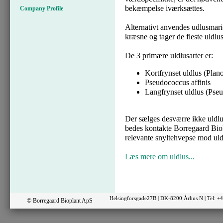
bekæmpelse iværksættes.
Company Profile
Alternativt anvendes udlusmari
kræsne og tager de fleste uldlus
De 3 primære uldlusarter er:
Kortfrynset uldlus (Plano
Pseudococcus affinis
Langfrynset uldlus (Pse
Der sælges desværre ikke uldlu
bedes kontakte Borregaard BioPl
relevante snyltehvepse mod uld
Læs mere om uldlus...
Helsingforsgade27B | DK-8200 Århus N | Tel: 
© Borregaard Bioplant ApS