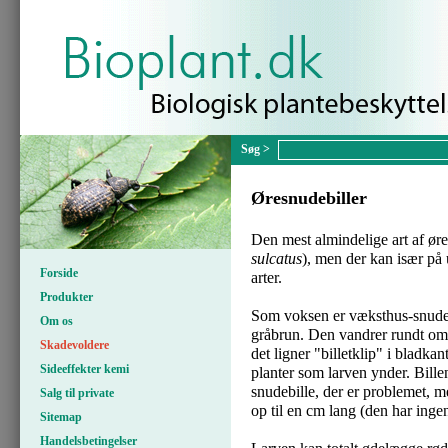
Øresnudebiller
Den mest almindelige art af øre
sulcatus
), men der kan især på
Forside
arter.
Produkter
Som voksen er væksthus-snudebi
Om os
gråbrun. Den vandrer rundt om n
Skadevoldere
det ligner "billetklip" i bladk
Sideeffekter kemi
planter som larven ynder. Bill
snudebille, der er problemet, m
Salg til private
op til en cm lang (den har inge
Sitemap
Handelsbetingelser