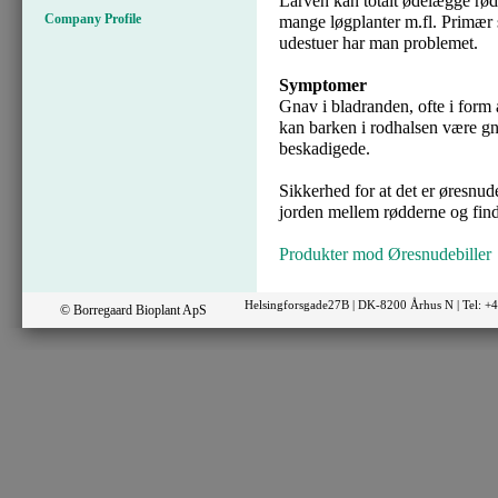
Larven kan totalt ødelægge rød
Company Profile
mange løgplanter m.fl. Primær
udestuer har man problemet.
Symptomer
Gnav i bladranden, ofte i form a
kan barken i rodhalsen være g
beskadigede.
Sikkerhed for at det er øresnude
jorden mellem rødderne og find
Produkter mod Øresnudebiller
Helsingforsgade27B | DK-8200 Århus N | Tel: 
© Borregaard Bioplant ApS